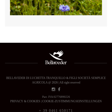
BELLAVEDER DI LUCHETTA TRANQUILLO & FIGLI SOCIETÀ SEMPLICE
AGRICOLA @ 2026 | All right reserved
Part. IVA 02776890226
PRIVACY & COOKIES
|
COOKIE-ZUSTIMMUNGSEINSTELLUNGEN
+ 39 0461 650171