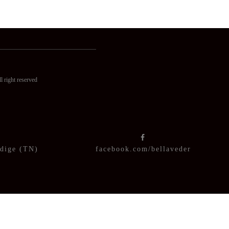
ght reserved
Adige (TN)
facebook.com/bellaveder