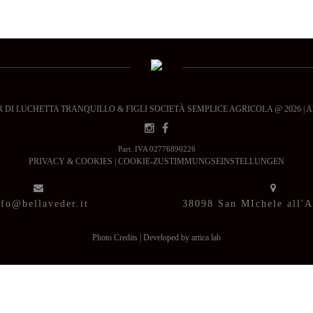
DI LUCHETTA TRANQUILLO & FIGLI SOCIETÀ SEMPLICE AGRICOLA @ 2026 | All ri
Part. IVA 02776890226
PRIVACY & COOKIES
|
COOKIE-ZUSTIMMUNGSEINSTELLUNGEN
nfo@bellaveder.it
38098 San MIchele all'
Photo Credits
|
Developed by artica lab