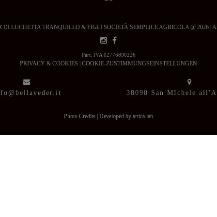
DI LUCHETTA TRANQUILLO & FIGLI SOCIETÀ SEMPLICE AGRICOLA @ 2026 | All ri
Part. IVA 02776890226
PRIVACY & COOKIES
|
COOKIE-ZUSTIMMUNGSEINSTELLUNGEN
nfo@bellaveder.it
38098 San MIchele all'
Photo Credits
|
Developed by artica lab