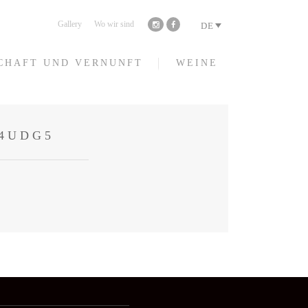
Gallery
Wo wir sind
DE
CHAFT UND VERNUNFT
WEINE
4UDG5