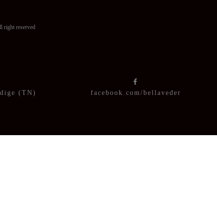
ght reserved
Adige (TN)
facebook.com/bellaveder