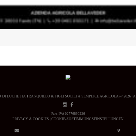
DI LUCHETTA TRANQUILLO & FIGLI SOCIETÀ SEMPLICE AGRICOLA @ 2026 | All ri
Part. IVA 02776890226
PRIVACY & COOKIES
|
COOKIE-ZUSTIMMUNGSEINSTELLUNGEN