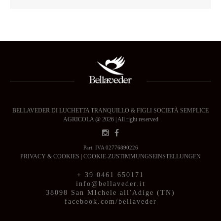
BELLAVEDER DI LUCHETTA TRANQUILLO & FIGLI SOCIETÀ SEMPLICE
AGRICOLA @ 2026 | All right reserved
Part. IVA 02776890226
PRIVACY & COOKIES
|
COOKIE-ZUSTIMMUNGSEINSTELLUNGEN
+ 39 0461 650171
info@bellaveder.it
38098 San MIchele all'Adige (TN)
facebook.com/bellaveder