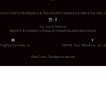
DI LUCHETTA TRANQUILLO & FIGLI SOCIETÀ SEMPLICE AGRICOLA @ 2026 | All ri
Part. IVA 02776890226
PRIVACY & COOKIES
|
COOKIE-ZUSTIMMUNGSEINSTELLUNGEN
nfo@bellaveder.it
38098 San MIchele all'
Photo Credits
|
Developed by artica lab