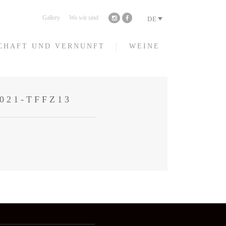
Gallery
Wo wir sind
DE
CHAFT UND VERNUNFT
WEINE
021-TFFZ13