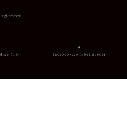
ght reserved
Adige (TN)
facebook.com/bellaveder