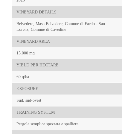
2023
VINEYARD DETAILS
Belvedere, Maso Belvedere, Comune di Faedo - San
Lorenz, Comune di Cavedine
VINEYARD AREA
15.000 mq
YIELD PER HECTARE
60 q/ha
EXPOSURE
Sud, sud-ovest
TRAINING SYSTEM
Pergola semplice spezzata e spalliera