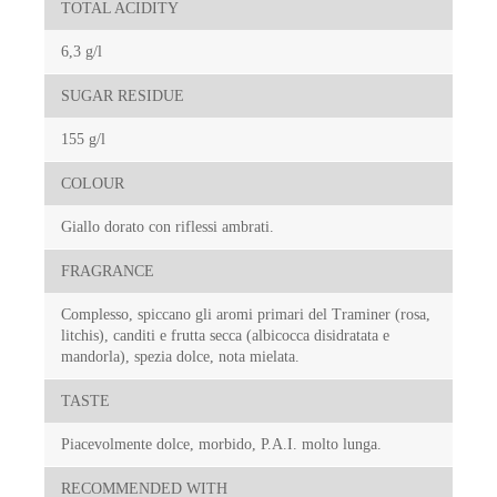
TOTAL ACIDITY
6,3 g/l
SUGAR RESIDUE
155 g/l
COLOUR
Giallo dorato con riflessi ambrati.
FRAGRANCE
Complesso, spiccano gli aromi primari del Traminer (rosa,
litchis), canditi e frutta secca (albicocca disidratata e
mandorla), spezia dolce, nota mielata.
TASTE
Piacevolmente dolce, morbido, P.A.I. molto lunga.
RECOMMENDED WITH