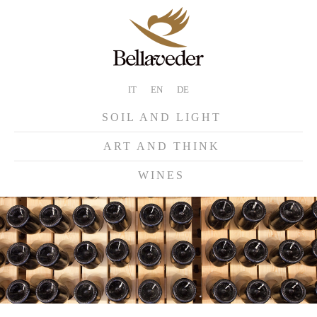
IT
EN
DE
SOIL AND LIGHT
ART AND THINK
WINES