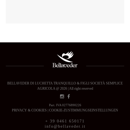
BELLAVEDER DI LUCHETTA TRANQUILLO & FIGLI SOCIETÀ SEMPLICE
AGRICOLA @ 2026 | All right reserved
Part. IVA 02776890226
PRIVACY & COOKIES
|
COOKIE-ZUSTIMMUNGSEINSTELLUNGEN
+ 39 0461 650171
info@bellaveder.it