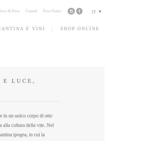
ews & Press
Contatti
Dove Siamo
IT
CANTINA E VINI
SHOP ONLINE
 E LUCE,
de in un unico corpo di otto
alla coltura della vite. Nel
ntina ipogea, in cui la