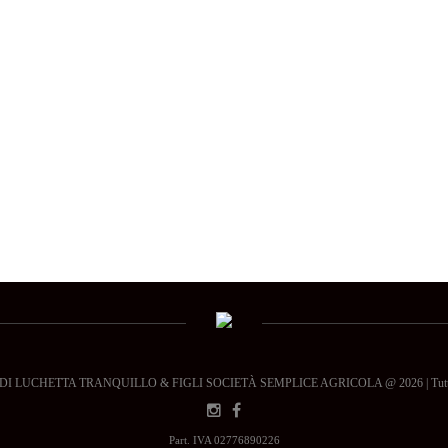
 LUCHETTA TRANQUILLO & FIGLI SOCIETÀ SEMPLICE AGRICOLA @ 2026 | Tutti i dir
Part. IVA 02776890226