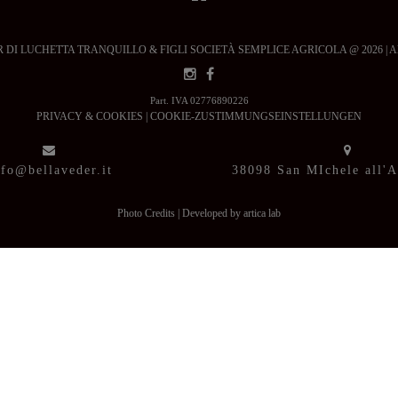
DI LUCHETTA TRANQUILLO & FIGLI SOCIETÀ SEMPLICE AGRICOLA @ 2026 | All ri
Part. IVA 02776890226
PRIVACY & COOKIES
|
COOKIE-ZUSTIMMUNGSEINSTELLUNGEN
nfo@bellaveder.it
38098 San MIchele all'
Photo Credits
|
Developed by artica lab