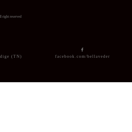
ght reserved
Adige (TN)
facebook.com/bellaveder