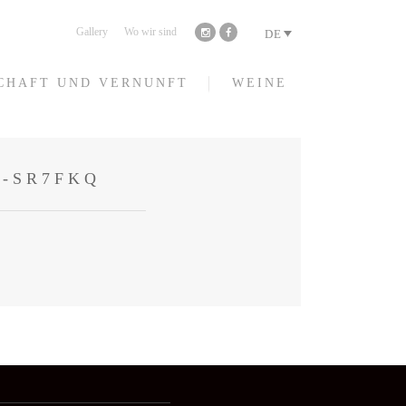
Gallery
Wo wir sind
DE
CHAFT UND VERNUNFT
WEINE
3-SR7FKQ