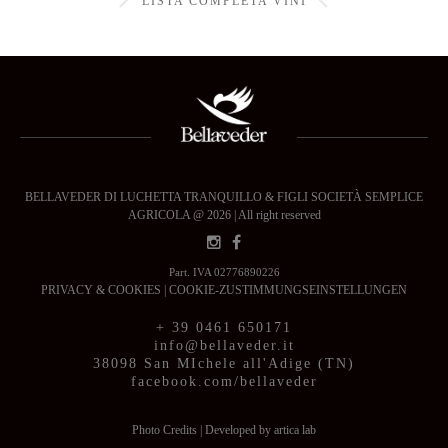
LISTA COMPLETA VINI
BELLAVEDER DI LUCHETTA TRANQUILLO & FIGLI SOCIETÀ SEMPLICE
AGRICOLA @ 2026 | All right reserved
Part. IVA 02776890226
PRIVACY & COOKIES
|
COOKIE-ZUSTIMMUNGSEINSTELLUNGEN
+ 39 0461 650171
info@bellaveder.it
38098 San MIchele all'Adige (TN)
facebook.com/bellaveder
Photo Credits
|
Developed by artica lab