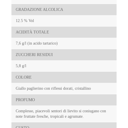
GRADAZIONE ALCOLICA
12.5 % Vol
ACIDITÀ TOTALE
7,6 g/l (in acido tartarico)
ZUCCHERI RESIDUI
5,8 g/l
COLORE
Giallo paglierino con riflessi dorati, cristallino
PROFUMO
Complesso, piacevoli sentori di lievito si coniugano con
note fruttate fresche, tropicali e agrumate.
GUSTO