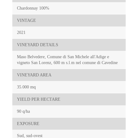
Chardonnay 100%
VINTAGE
2021
VINEYARD DETAILS
Maso Belvedere, Comune di San Michele all'Adige e
vigneto San Lorenz, 600 m s.l.m nel comune di Cavedine
VINEYARD AREA
35.000 mq
YIELD PER HECTARE
90 q/ha
EXPOSURE
Sud, sud-ovest