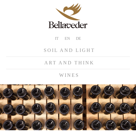
IT
EN
DE
SOIL AND LIGHT
ART AND THINK
WINES