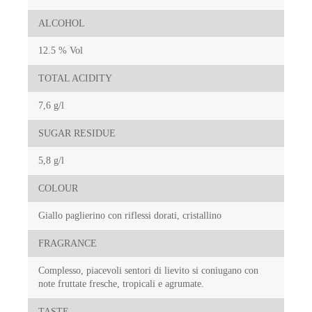
ALCOHOL
12.5 % Vol
TOTAL ACIDITY
7,6 g/l
SUGAR RESIDUE
5,8 g/l
COLOUR
Giallo paglierino con riflessi dorati, cristallino
FRAGRANCE
Complesso, piacevoli sentori di lievito si coniugano con
note fruttate fresche, tropicali e agrumate.
TASTE