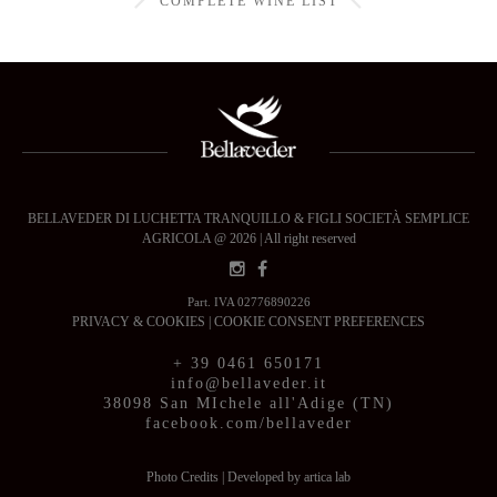
COMPLETE WINE LIST
BELLAVEDER DI LUCHETTA TRANQUILLO & FIGLI SOCIETÀ SEMPLICE
AGRICOLA @ 2026 | All right reserved
Part. IVA 02776890226
PRIVACY & COOKIES
|
COOKIE CONSENT PREFERENCES
+ 39 0461 650171
info@bellaveder.it
38098 San MIchele all'Adige (TN)
facebook.com/bellaveder
Photo Credits
|
Developed by artica lab