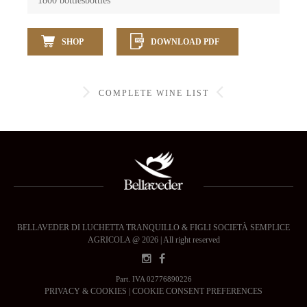
1800 bottlesbottles
SHOP
DOWNLOAD PDF
COMPLETE WINE LIST
BELLAVEDER DI LUCHETTA TRANQUILLO & FIGLI SOCIETÀ SEMPLICE
AGRICOLA @ 2026 | All right reserved
Part. IVA 02776890226
PRIVACY & COOKIES
|
COOKIE CONSENT PREFERENCES