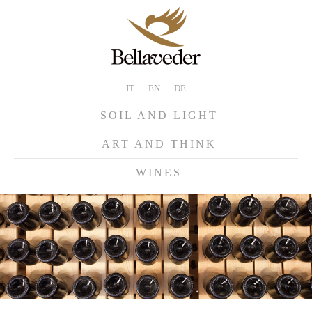
IT
EN
DE
SOIL AND LIGHT
ART AND THINK
WINES