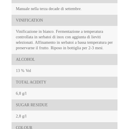
Manuale nella terza decade di settembre.
VINIFICATION
Vinificazione in bianco. Fermentazione a temperatura
controllata in serbatoi di inox con aggiunta di lieviti
selezionati. Affinamento in serbatoi a bassa temperatura per
preservarne il frutto. Riposo in bottiglia per 2-3 mesi.
ALCOHOL
13 % Vol
TOTAL ACIDITY
6,8 g/l
SUGAR RESIDUE
2,8 g/l
COLOUR