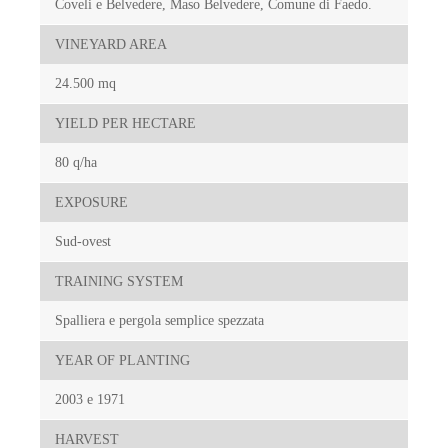
Coveli e Belvedere, Maso Belvedere, Comune di Faedo.
VINEYARD AREA
24.500 mq
YIELD PER HECTARE
80 q/ha
EXPOSURE
Sud-ovest
TRAINING SYSTEM
Spalliera e pergola semplice spezzata
YEAR OF PLANTING
2003 e 1971
HARVEST