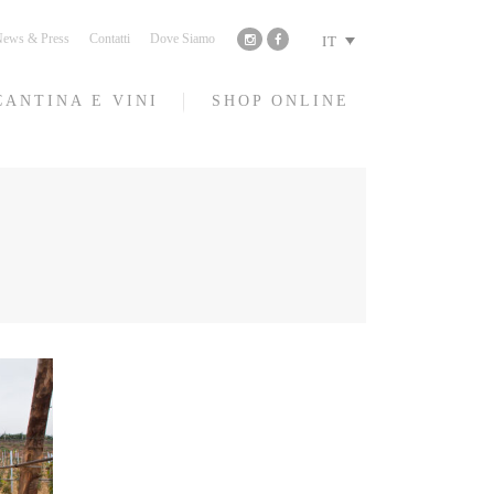
ews & Press
Contatti
Dove Siamo
IT
CANTINA E VINI
SHOP ONLINE