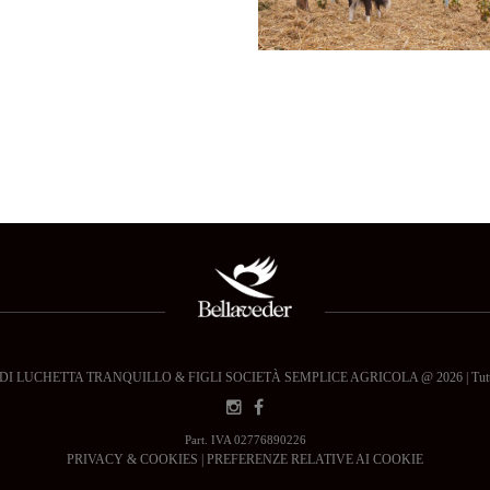
 LUCHETTA TRANQUILLO & FIGLI SOCIETÀ SEMPLICE AGRICOLA @ 2026 | Tutti i dir
Part. IVA 02776890226
PRIVACY & COOKIES
|
PREFERENZE RELATIVE AI COOKIE