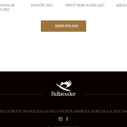
 MANSUM
PASSITO 2023
PINOT NERO FAEDI 2023
RIESL
A 2022
SHOP ONLINE
 LUCHETTA TRANQUILLO & FIGLI SOCIETÀ SEMPLICE AGRICOLA @ 2026 | Tutti i dir