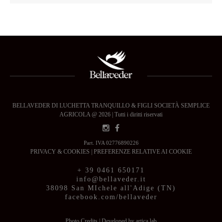
BELLAVEDER DI LUCHETTA TRANQUILLO & FIGLI SOCIETÀ SEMPLICE
AGRICOLA @ 2026 | Tutti i diritti riservati
Part. IVA 02776890226
PRIVACY & COOKIES
|
PREFERENZE RELATIVE AI COOKIE
+ 39 0461 650171
info@bellaveder.it
38098 San MIchele all'Adige (TN)
facebook.com/bellaveder
Photo Credits
|
Developed by artica lab