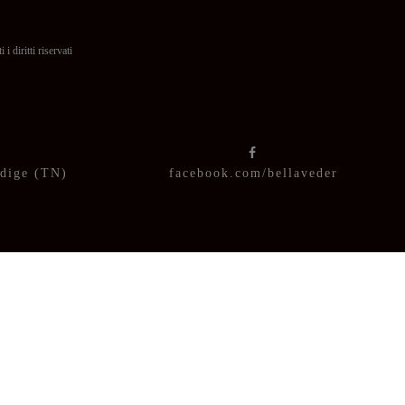
itti riservati
Adige (TN)
facebook.com/bellaveder