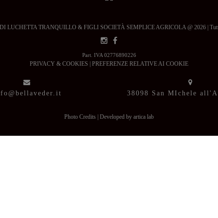
 LUCHETTA TRANQUILLO & FIGLI SOCIETÀ SEMPLICE AGRICOLA @ 2026 | Tutti i dir
Part. IVA 02776890226
PRIVACY & COOKIES
|
PREFERENZE RELATIVE AI COOKIE
nfo@bellaveder.it
38098 San MIchele all'
Photo Credits
|
Developed by artica lab