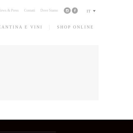
ews & Press
Contatti
Dove Siamo
IT
CANTINA E VINI
SHOP ONLINE