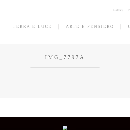
Gallery
N
TERRA E LUCE
ARTE E PENSIERO
IMG_7797A