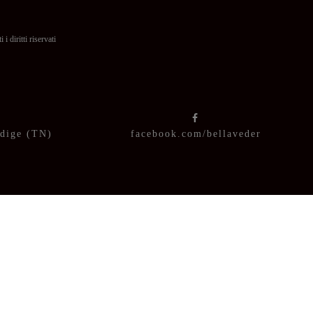
itti riservati
Adige (TN)
facebook.com/bellaveder