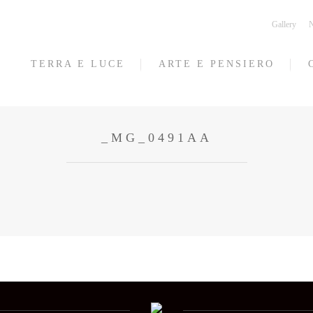
Gallery
N
TERRA E LUCE
ARTE E PENSIERO
_MG_0491AA