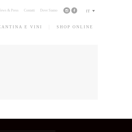
ews & Press
Contatti
Dove Siamo
IT
CANTINA E VINI
SHOP ONLINE