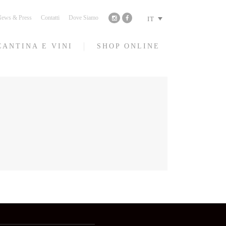
ews & Press
Contatti
Dove Siamo
IT
CANTINA E VINI
SHOP ONLINE