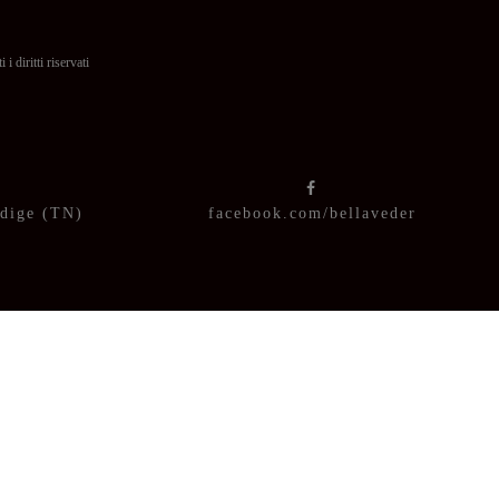
itti riservati
Adige (TN)
facebook.com/bellaveder