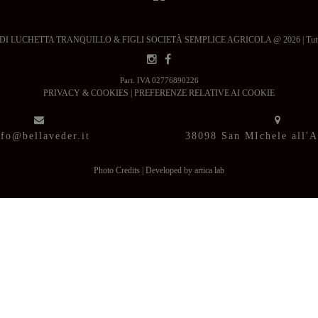
 LUCHETTA TRANQUILLO & FIGLI SOCIETÀ SEMPLICE AGRICOLA @ 2026 | Tutti i dir
Part. IVA 02776890226
PRIVACY & COOKIES
|
PREFERENZE RELATIVE AI COOKIE
nfo@bellaveder.it
38098 San MIchele all'
Photo Credits
|
Developed by artica lab