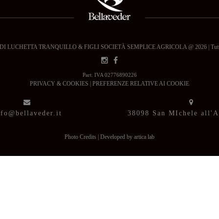
 LUCHETTA TRANQUILLO & FIGLI SOCIETÀ SEMPLICE AGRICOLA @ 2026 | Tutti i dir
Part. IVA 02776890226
PRIVACY & COOKIES
|
PREFERENZE RELATIVE AI COOKIE
nfo@bellaveder.it
38098 San MIchele all'
Photo Credits
|
Developed by artica lab