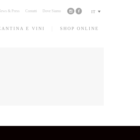
ews & Press
Contatti
Dove Siamo
IT
CANTINA E VINI
SHOP ONLINE