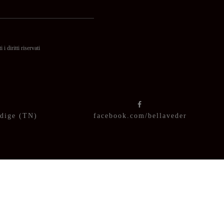
itti riservati
Adige (TN)
facebook.com/bellaveder