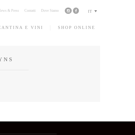
ews & Press
Contatti
Dove Siamo
IT
CANTINA E VINI
SHOP ONLINE
YNS