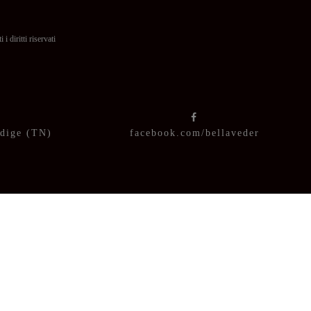
itti riservati
Adige (TN)
facebook.com/bellaveder