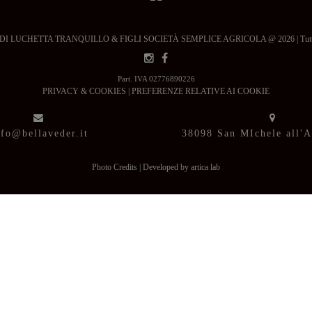
 LUCHETTA TRANQUILLO & FIGLI SOCIETÀ SEMPLICE AGRICOLA @ 2026 | Tutti i dir
Part. IVA 02776890226
PRIVACY & COOKIES
|
PREFERENZE RELATIVE AI COOKIE
nfo@bellaveder.it
38098 San MIchele all'
Photo Credits
|
Developed by artica lab