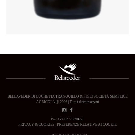
BELLAVEDER DI LUCHETTA TRANQUILLO & FIGLI SOCIETÀ SEMPLICE
AGRICOLA @ 2026 | Tutti i diritti riservati
Part. IVA 02776890226
PRIVACY & COOKIES
|
PREFERENZE RELATIVE AI COOKIE