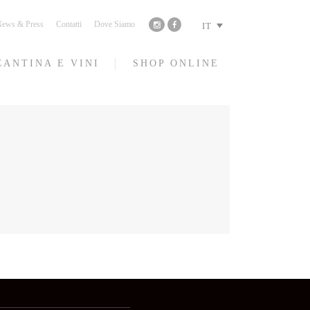
ews & Press
Contatti
Dove Siamo
IT
CANTINA E VINI
SHOP ONLINE