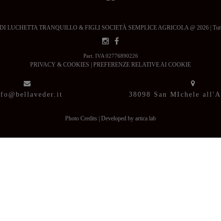
 LUCHETTA TRANQUILLO & FIGLI SOCIETÀ SEMPLICE AGRICOLA @ 2026 | Tutti i dir
Part. IVA 02776890226
PRIVACY & COOKIES
|
PREFERENZE RELATIVE AI COOKIE
nfo@bellaveder.it
38098 San MIchele all'
Photo Credits
|
Developed by artica lab