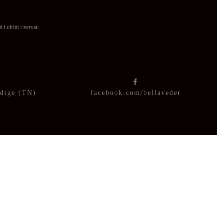
itti riservati
Adige (TN)
facebook.com/bellaveder