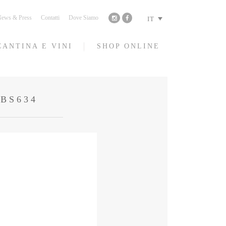
ews & Press
Contatti
Dove Siamo
IT
CANTINA E VINI
SHOP ONLINE
BS634