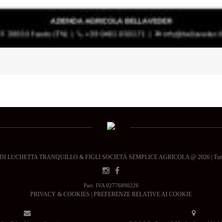
 LUCHETTA TRANQUILLO & FIGLI SOCIETÀ SEMPLICE AGRICOLA @ 2026 | Tutti i dir
Part. IVA 02776890226
PRIVACY & COOKIES
|
PREFERENZE RELATIVE AI COOKIE