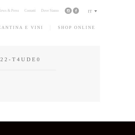
ews & Press
Contatti
Dove Siamo
IT
CANTINA E VINI
SHOP ONLINE
22-T4UDE0