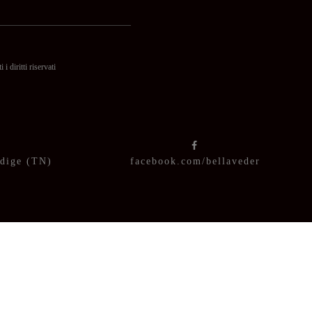
itti riservati
Adige (TN)
facebook.com/bellaveder