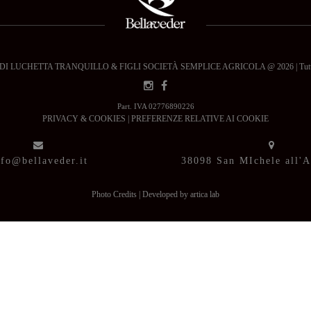
 LUCHETTA TRANQUILLO & FIGLI SOCIETÀ SEMPLICE AGRICOLA @ 2026 | Tutti i dir
Part. IVA 02776890226
PRIVACY & COOKIES
|
PREFERENZE RELATIVE AI COOKIE
nfo@bellaveder.it
38098 San MIchele all'
Photo Credits
|
Developed by artica lab