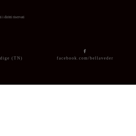
itti riservati
Adige (TN)
facebook.com/bellaveder