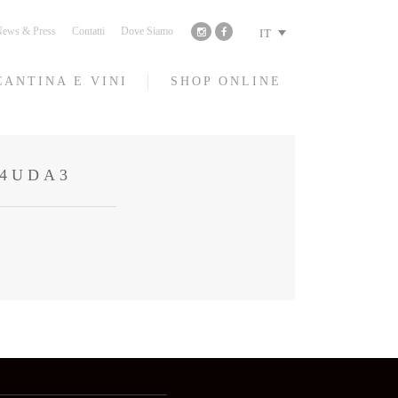
ews & Press
Contatti
Dove Siamo
IT
CANTINA E VINI
SHOP ONLINE
T4UDA3