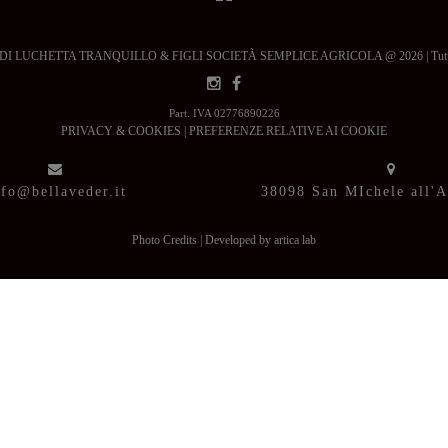
 LUCHETTA TRANQUILLO & FIGLI SOCIETÀ SEMPLICE AGRICOLA @ 2026 | Tutti i dir
Part. IVA 02776890226
PRIVACY & COOKIES
|
PREFERENZE RELATIVE AI COOKIE
nfo@bellaveder.it
38098 San MIchele all'
Photo Credits
|
Developed by artica lab