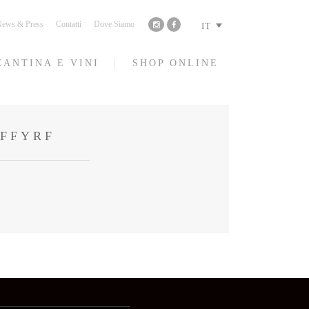
ews & Press
Contatti
Dove Siamo
IT
CANTINA E VINI
SHOP ONLINE
TFFYRF