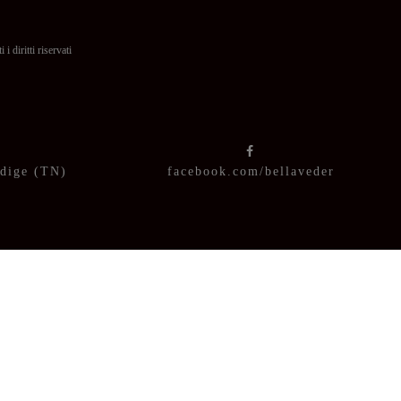
itti riservati
Adige (TN)
facebook.com/bellaveder