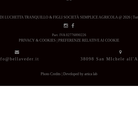
 LUCHETTA TRANQUILLO & FIGLI SOCIETÀ SEMPLICE AGRICOLA @ 2026 | Tutti i dir
Part. IVA 02776890226
PRIVACY & COOKIES
|
PREFERENZE RELATIVE AI COOKIE
nfo@bellaveder.it
38098 San MIchele all'
Photo Credits
|
Developed by artica lab