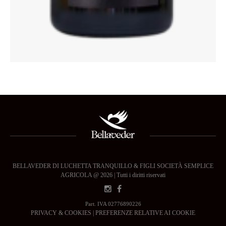
BELLAVEDER DI LUCHETTA TRANQUILLO & FIGLI SOCIETÀ SEMPLICE
AGRICOLA @ 2026 | Tutti i diritti riservati
Part. IVA 02776890226
PRIVACY & COOKIES
|
PREFERENZE RELATIVE AI COOKIE