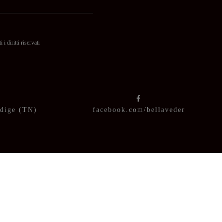
itti riservati
Adige (TN)
facebook.com/bellaveder