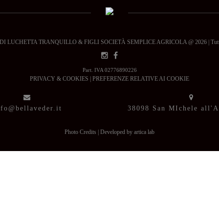
 LUCHETTA TRANQUILLO & FIGLI SOCIETÀ SEMPLICE AGRICOLA @ 2026 | Tutti i dir
Part. IVA 02776890226
PRIVACY & COOKIES
|
PREFERENZE RELATIVE AI COOKIE
nfo@bellaveder.it
38098 San MIchele all'
Photo Credits
|
Developed by artica lab