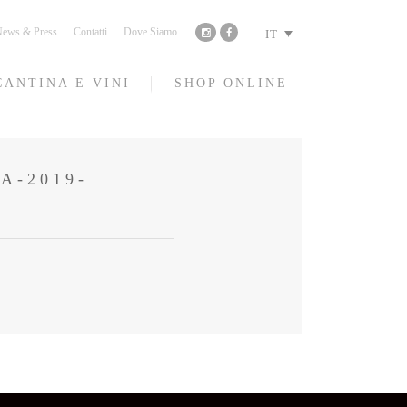
ews & Press
Contatti
Dove Siamo
IT
CANTINA E VINI
SHOP ONLINE
A-2019-