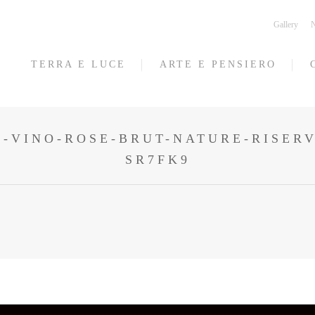
Gallery
N
TERRA E LUCE
ARTE E PENSIERO
-VINO-ROSE-BRUT-NATURE-RISERV
SR7FK9