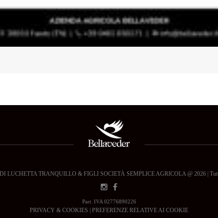
 LUCHETTA TRANQUILLO & FIGLI SOCIETÀ SEMPLICE AGRICOLA @ 2026 | Tutti i dir
Part. IVA 02776890226
PRIVACY & COOKIES
|
PREFERENZE RELATIVE AI COOKIE