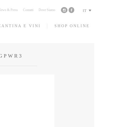
ews & Press
Contatti
Dove Siamo
IT
CANTINA E VINI
SHOP ONLINE
TGPWR3