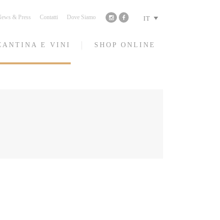
ews & Press
Contatti
Dove Siamo
IT
CANTINA E VINI
SHOP ONLINE